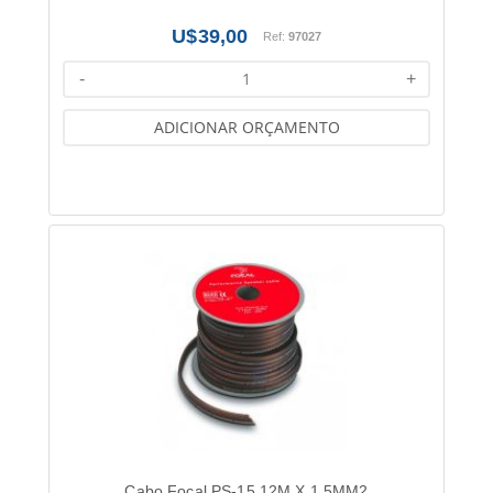
39,00
Ref:
97027
-
+
ADICIONAR ORÇAMENTO
Cabo Focal PS-15 12M X 1,5MM2