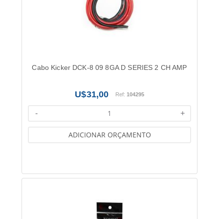
Cabo Kicker DCK-8 09 8GA D SERIES 2 CH AMP
31,00
Ref:
104295
-
+
ADICIONAR ORÇAMENTO