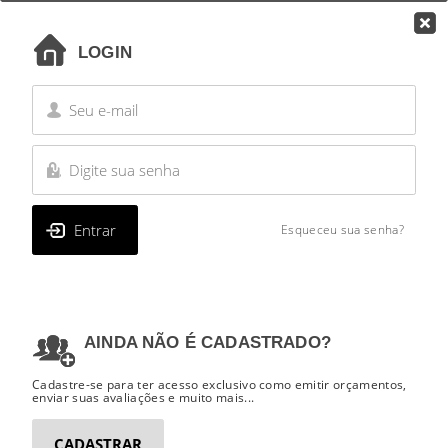
0
LOGIN
o que você deseja buscar?
DEPARTAMENTOS
Esqueceu sua senha?
AINDA NÃO É CADASTRADO?
Cadastre-se para ter acesso exclusivo como emitir orçamentos,
enviar suas avaliações e muito mais...
ATOM PRÓTON
ANDROID 10.0