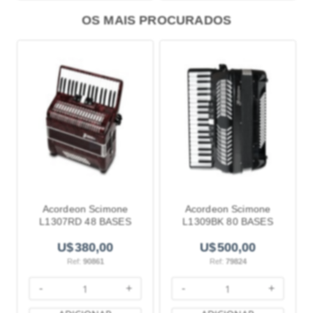
OS MAIS PROCURADOS
Acordeon Scimone
Acordeon Scimone
L1307RD 48 BASES
L1309BK 80 BASES
VERMELHO
PRETO
380,00
500,00
Ref:
90861
Ref:
79824
-
+
-
+