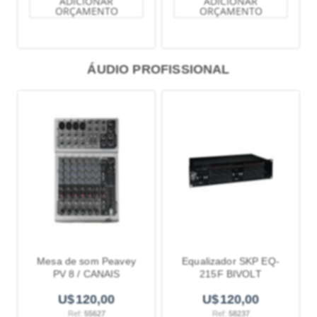
ADICIONAR
ADICIONAR
ORÇAMENTO
ORÇAMENTO
ÁUDIO PROFISSIONAL
Mesa de som Peavey
Equalizador SKP EQ-
PV 8 / CANAIS
215F BIVOLT
120,00
120,00
Ref:
55627
Ref:
58237