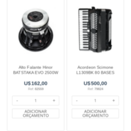
Alto Falante Hinor
Acordeon Scimone
BATSTAKA EVO 2500W
L1309BK 80 BASES
RMS 4 OHMS 12
PRETO
162,00
500,00
Polegadas
Ref:
82559
Ref:
79824
-
+
-
+
ADICIONAR
ADICIONAR
ORÇAMENTO
ORÇAMENTO