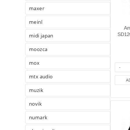
maxer
meinl
Am
SD12
midi japan
moozca
mox
-
mtx audio
A
muzik
novik
numark