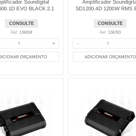
plificador Soundigital
Amplificador Soundigita
600.1D EVO BLACK 2.1
SD1200.4D 1200W RMS 
600W RMS 2 OHMS
BLACK 2.1 4 OHMS
CONSULTE
CONSULTE
Ref:
136818
Ref:
136783
+
-
DICIONAR ORÇAMENTO
ADICIONAR ORÇAMENTO