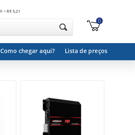
R =
R$ 5,21
0
Como chegar aqui?
Lista de preços