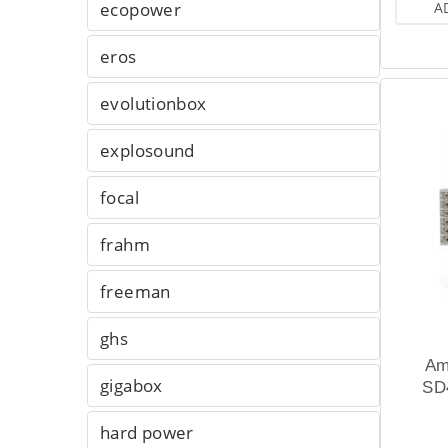
A
ecopower
eros
evolutionbox
explosound
focal
frahm
freeman
ghs
Am
gigabox
SD
hard power