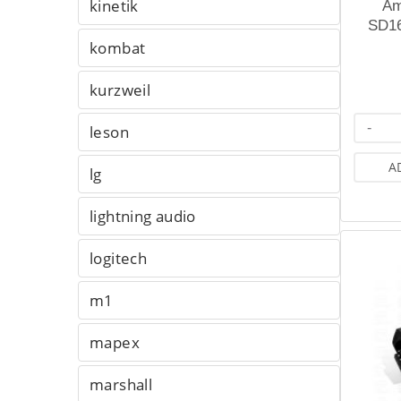
kinetik
Am
SD1
1
kombat
kurzweil
-
leson
A
lg
lightning audio
logitech
m1
mapex
marshall