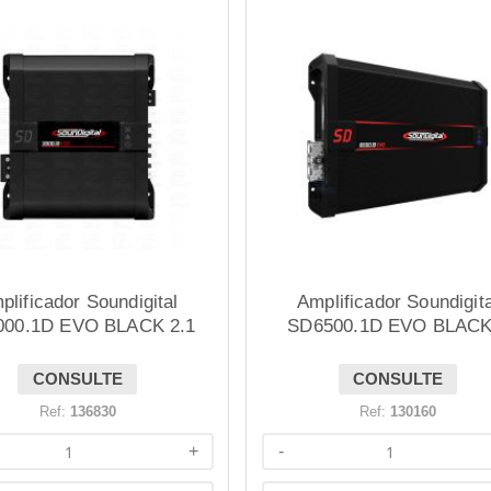
plificador Soundigital
Amplificador Soundigita
000.1D EVO BLACK 2.1
SD6500.1D EVO BLACK
3000W RMS 1 OHM
OHM
CONSULTE
CONSULTE
Ref:
136830
Ref:
130160
+
-