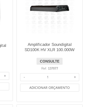
Amplificador Soundigital
ital
SD100K HV XLR 100.000W
RMS EVO BLACK
CONSULTE
Ref:
137077
+
-
+
ADICIONAR ORÇAMENTO