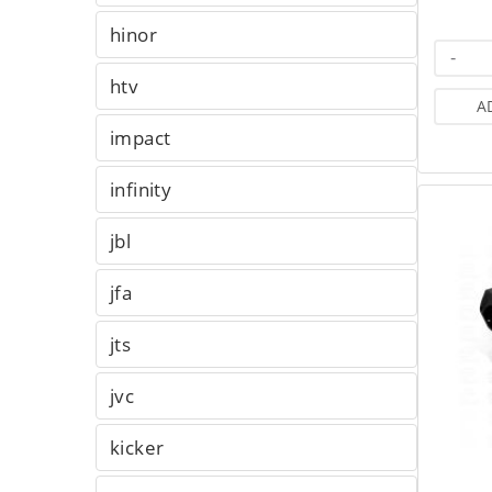
hinor
-
htv
A
impact
infinity
jbl
jfa
jts
jvc
kicker