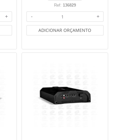
Ref:
136829
+
-
+
ADICIONAR ORÇAMENTO