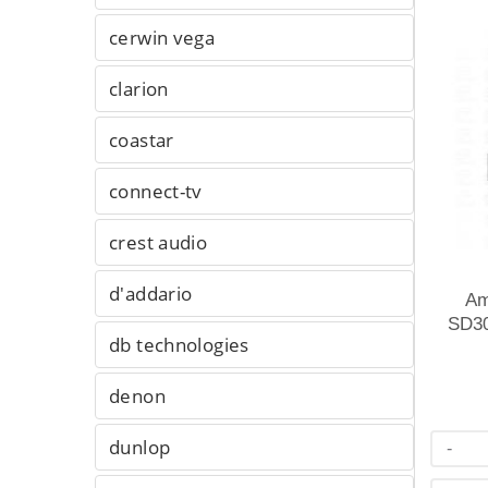
cerwin vega
clarion
coastar
connect-tv
crest audio
d'addario
Am
SD3
db technologies
denon
dunlop
-