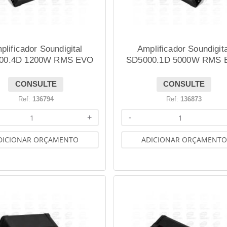
plificador Soundigital
Amplificador Soundigita
00.4D 1200W RMS EVO
SD5000.1D 5000W RMS 
BLACK 2.1 2 OHMS
BLACK 2.1 2 OHMS
CONSULTE
CONSULTE
Ref:
136794
Ref:
136873
+
-
DICIONAR ORÇAMENTO
ADICIONAR ORÇAMENTO