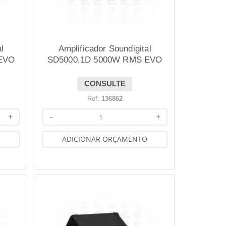
l
Amplificador Soundigital
EVO
SD5000.1D 5000W RMS EVO
BLACK 2.1 1 OHM
CONSULTE
Ref:
136862
+
-
+
ADICIONAR ORÇAMENTO