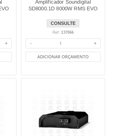
l
Amplificador Soundigital
EVO
SD8000.1D 8000W RMS EVO
BLACK 2.1 1 OHM
CONSULTE
Ref:
137066
+
-
+
ADICIONAR ORÇAMENTO