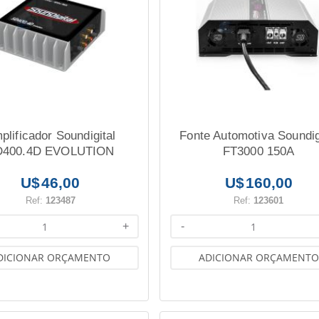
plificador Soundigital
Fonte Automotiva Soundig
D400.4D EVOLUTION
FT3000 150A
STEREO
46,00
160,00
Ref:
123487
Ref:
123601
+
-
DICIONAR ORÇAMENTO
ADICIONAR ORÇAMENTO