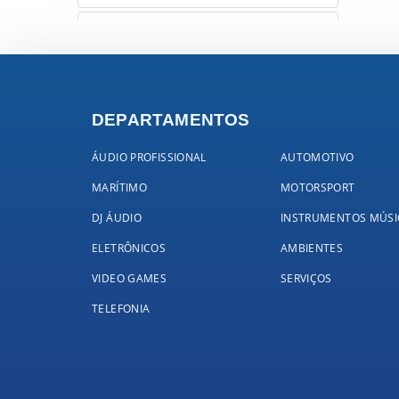
cerwin vega
clarion
coastar
DEPARTAMENTOS
connect-tv
ÁUDIO PROFISSIONAL
AUTOMOTIVO
MARÍTIMO
MOTORSPORT
crest audio
DJ ÁUDIO
INSTRUMENTOS MÚSI
d'addario
ELETRÔNICOS
AMBIENTES
VIDEO GAMES
SERVIÇOS
db technologies
TELEFONIA
denon
dunlop