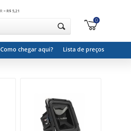
R =
R$ 5,21
0
Como chegar aqui?
Lista de preços