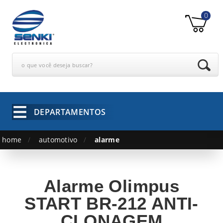
0
o que você deseja buscar?
DEPARTAMENTOS
home
automotivo
alarme
Alarme Olimpus
START BR-212 ANTI-
CLONAGEM