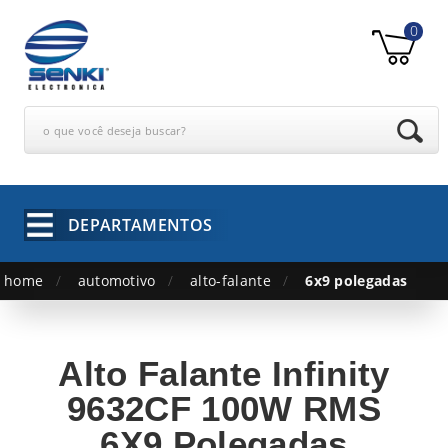
0
o que você deseja buscar?
DEPARTAMENTOS
home
automotivo
alto-falante
6x9 polegadas
Alto Falante Infinity
9632CF 100W RMS
6X9 Polegadas