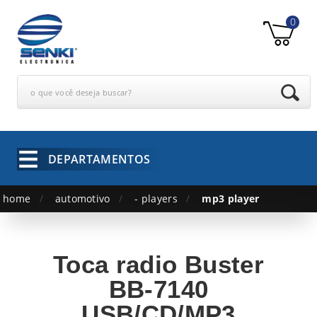
0
o que você deseja buscar?
DEPARTAMENTOS
home
automotivo
- players
mp3 player
Toca radio Buster
BB-7140
USB/CD/MP3