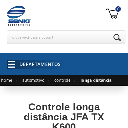
0
o que você deseja buscar?
DEPARTAMENTOS
home
automotivo
controle
longa distância
Controle longa
distância JFA TX
K600