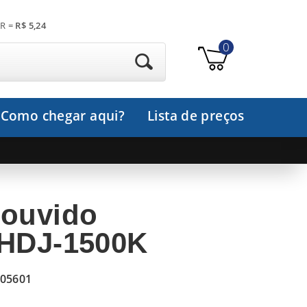
R =
R$ 5,24
0
Como chegar aqui?
Lista de preços
 ouvido
 HDJ-1500K
05601