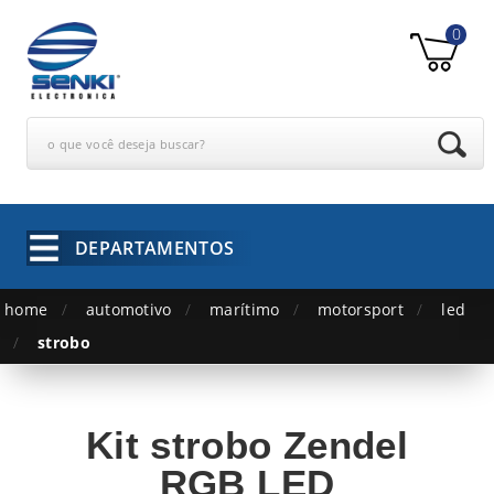
0
o que você deseja buscar?
DEPARTAMENTOS
home
automotivo
marítimo
motorsport
led
strobo
Kit strobo Zendel
RGB LED