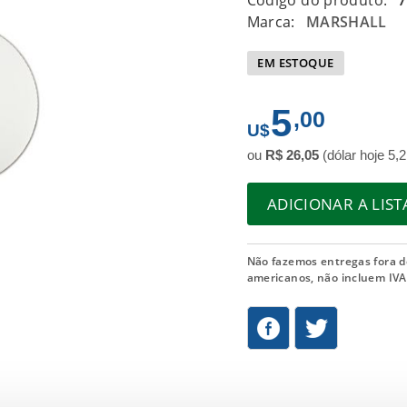
Código do produto:
7
Marca:
MARSHALL
EM ESTOQUE
5
,00
ou
R$ 26,05
(dólar hoje 5,2
ADICIONAR A LIS
Não fazemos entregas fora d
americanos, não incluem IVA 