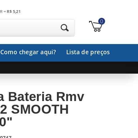
R =
R$ 5,21
0
Como chegar aqui?
Lista de preços
a Bateria Rmv
02 SMOOTH
0"