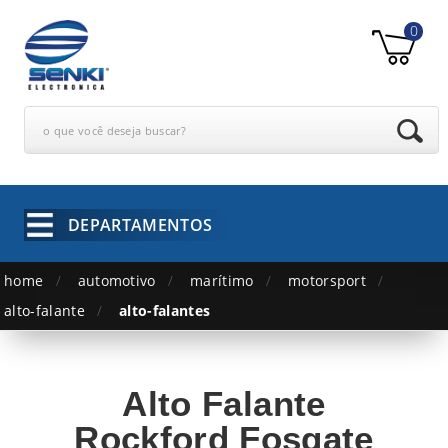
0
o que você deseja buscar?
DEPARTAMENTOS
home
automotivo
marítimo
motorsport
alto-falante
alto-falantes
Alto Falante
Rockford Fosgate